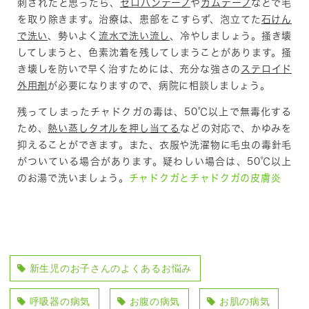
刺されたと思ったら、
セロハンテープ
や
ガムテープ
などで毛
を取り除きます。治療は、患部をこすらず、泡立てた
石けん
で洗い
、勢いよく
流水で洗い流し
、冷やしましょう。掻き壊
してしまうと、色素沈着を残してしまうことがあります。掻
き壊しを防いで早く治すためには、充分な強さの
ステロイド
外用剤
が必要になりますので、病院に相談しましょう。
残ってしまったチャドクガの毒は、50℃以上で無毒化する
ため、
熱い蒸しタオルを押し当てる
などの対応で、かゆみを
抑えることができます。また、衣服や洗濯物に毛虫の毒針毛
がついている場合があります。疑わしい場合は、50℃以上
のお湯で洗いましょう。
チャドクガとチャドクガの皮膚炎
新生児のお子さんのよくあるお悩み
呼吸器の病気
お腹の病気
お肌の病気