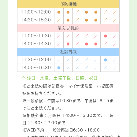
予防接種
11:00～12:00
●
●
／
●
●
／
／
14:30～15:30
／
●
／
●
●
／
／
乳幼児健診
11:00～11:30
／
／
／
／
／
●
／
14:00～14:30
／
●
／
●
●
／
／
相談外来
11:30～12:00
／
／
／
／
／
●
／
14:00～15:30
●
／
／
／
／
／
／
休診日：水曜、土曜午後、日曜、祝日
※ご来院の際は診察券・マイナ保険証・小児医療
証をお持ちください。
※一般診察：午前は10:30まで、午後は18:15ま
でにご来院ください。
※相談外来：月曜日 14:00～15:30まで、土曜
日 11:30～12:00まで
※WEB予約：一般診察当日6:30～18:00