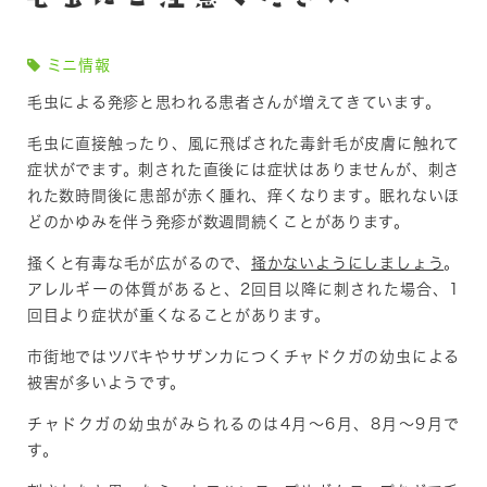
ミニ情報
毛虫による発疹と思われる患者さんが増えてきています。
毛虫に直接触ったり、風に飛ばされた毒針毛が皮膚に触れて
症状がでます。刺された直後には症状はありませんが、
刺さ
れた数時間後に患部が赤く腫れ、痒くなります
。眠れないほ
どのかゆみを伴う発疹が数週間続くことがあります。
掻くと有毒な毛が広がるので、
掻かないようにしましょう
。
アレルギーの体質があると、2回目以降に刺された場合、1
回目より症状が重くなることがあります。
市街地では
ツバキ
や
サザンカ
につく
チャドクガの幼虫に
よる
被害が多いようです。
チャドクガの幼虫がみられるのは
4月～6月
、
8月～9月
で
す。