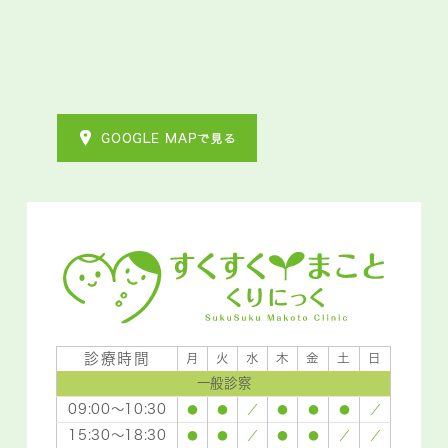
診療時間
月
火
水
木
金
土
日
一般診察
09:00～10:30
●
●
／
●
●
●
／
15:30～18:30
●
●
／
●
●
／
／